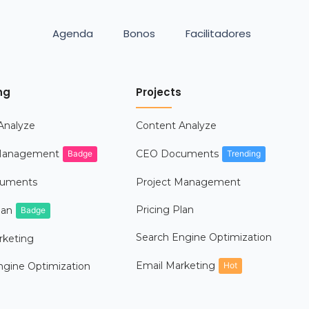
Agenda
Bonos
Facilitadores
ng
Projects
Analyze
Content Analyze
 Management
CEO Documents
Badge
Trending
uments
Project Management
Pricing Plan
lan
Badge
Search Engine Optimization
rketing
Email Marketing
ngine Optimization
Hot